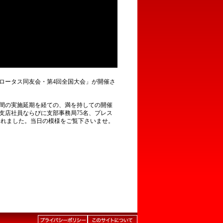
本ロータス同友会・第4回全国大会」が開催さ
二年間の実施延期を経ての、満を持しての開催
本支店社員ならびに支部事務局75名、プレス
­われました。当日の模様をご覧下さいませ。