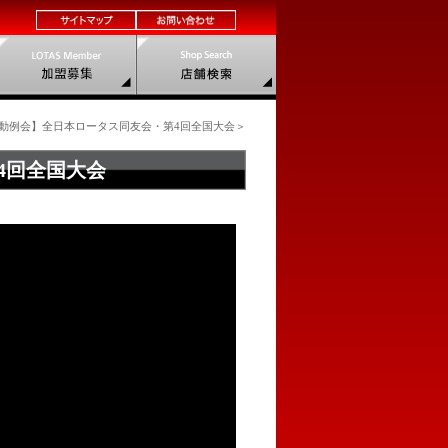
動例会】全日本ロータス同友会・第4回全国大会＞
4回全国大会