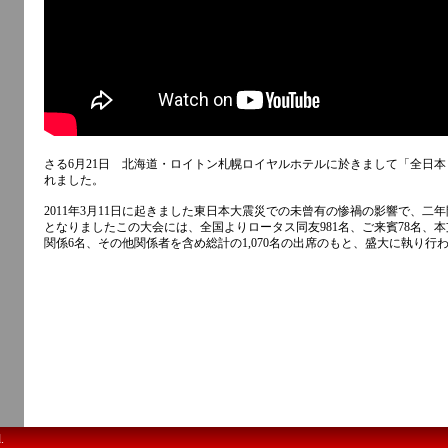
さる6月21日 北海道・ロイトン札幌ロイヤルホテルに於きまして「全日
れました。
2011年3月11日に起きました東日本大震災での未曾有の惨禍の影響で、
となりましたこの大会には、全国よりロータス同友981名、ご来賓78名、
関係6名、その他関係者を含め総計の1,070名の出席のもと、盛大に執り行
.