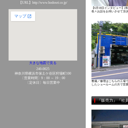
【URL】http://www.hodosei.co.jp/
【6月18日インタビュー】(
色々お話をお伺いさせて頂
大きな地図で見る
240-0025
神奈川県横浜市保土ケ谷区狩場町100
〔営業時間〕9：00 ～ 19：00
整備／修理はこちらの工場
〔定休日〕毎日営業中
したショールームの方で営
『販売力』『社