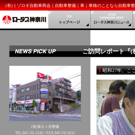
(有)ミゾロギ自動車商会｜自動車整備｜車｜車検のことなら自動車
ご訪問レポート『(
昭和27年。
(有)保土ヶ谷整備
TEL.045-741-1243／FAX.045-741-6211