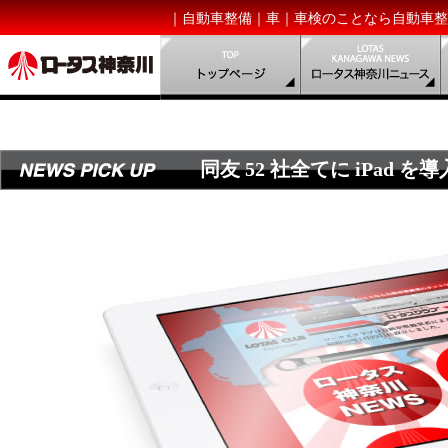
｜自動車整備｜車｜車検のことなら自動車整
同友 52 社全てに iPad 