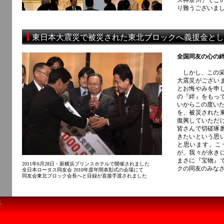
ス神奈川」でこ
り難うございま
東日本大震災で被災された東北ブロックへ義援金とし
全国同友の心の
しかし、この栄
大震災がござい
とお悔やみを申
の『絆』をもっ
いからこの度いた
を、被災された
復興していただ
皆さんで切磋琢
きたいという思
と思います。こ
が、我々が永き
まさに『宝物』
2011年6月28日・新横浜プリンスホテルで開催されました
クの同友のみな
全日本ロータス同友会 2010年度年間表彰式の会場にて
同友会東北ブロック会長へと目録が直接手渡されました
.