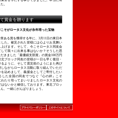
の栄誉を手にする事ができました。本当に有
した。
て賞金を贈ります
絆こそがロータス文化が永年培った宝物
誉ある賞を獲得する年に、3月11日の東日本
ました。被災された皆様には心よりお見舞い
し上げます。そして、今こそロータス同友会
てして我々に出来る事はないか？そうした思
だきました「最優績支部賞」の賞金100万円
東北ブロック同友の皆様が一日も早く復旧・
けるように、そして震災前のようにまた再び
磨しながらロータス活動に取り組んでいただ
いを込めまして、義援金としてご寄付したい
うした全国の同友でつなぐ『心の絆』こそ
にわたり培ってまいりましたロータス文化の
ではないかと確信しております。東北ブロッ
さん、一緒にがんばりましょう。