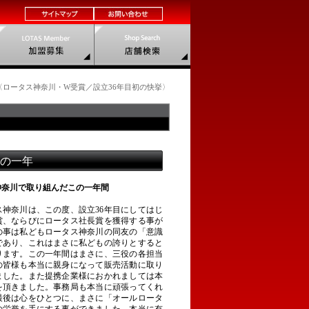
K UP〈ロータス神奈川・W受賞／設立36年目初の快挙〉
の一年
神奈川で取り組んだこの一年間
神奈川は、この度、設立36年目にしてはじ
賞、ならびにロータス社長賞を獲得する事が
の事は私どもロータス神奈川の同友の「意識
であり、これはまさに私どもの誇りとすると
ります。この一年間はまさに、三役の各担当
の皆様も本当に親身になって販売活動に取り
ました。また提携企業様におかれましては本
を頂きました。事務局も本当に頑張ってくれ
最後は心をひとつに、まさに「オールロータ