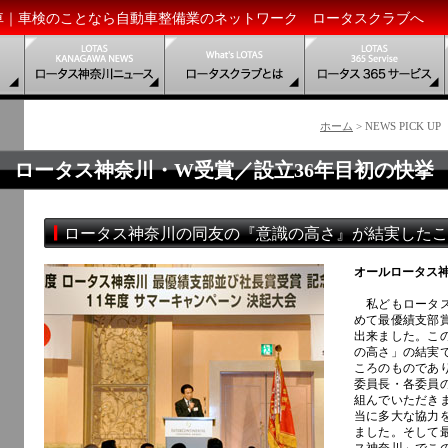
車｜車検のことなら自動車整備業のネットワーク ロータスクラブへ
ホーム
> NEWS PIC
ロータス神奈川・W受賞／設立36年目初の快挙
ロータス神奈川の同友の『意識の高さ』が結実したこ
オールロータス
私どもロータス
めて最優績支部
出来ました。こ
の高さ」の結実
ころのものであ
委員長・各委員
組んでいただき
当に多大な協力
ました。そして